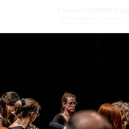
Lionel
GAUDIN-VIL
Chef d'orchestre . Conductor
Direction & artistic creation