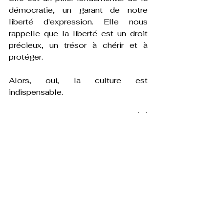
démocratie, un garant de notre 
liberté d'expression. Elle nous 
rappelle que la liberté est un droit 
précieux, un trésor à chérir et à 
protéger.
Alors, oui, la culture est 
indispensable.
Elle est vitale pour une société 
équilibrée, épanouie, vivante. 
Elle est notre héritage, notre 
présent, notre avenir. 
En tant qu'artiste, j'essaie d'être un 
gardien précieux de cette flamme.
Elle est notre boussole, notre 
étoile, notre horizon. 