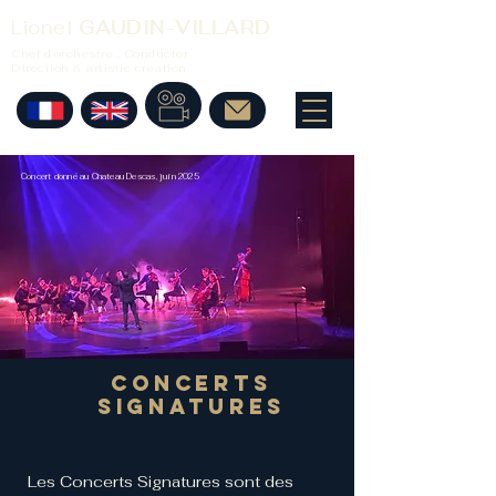
Lionel
GAUDIN-VILLARD
Chef d'orchestre . Conductor
Direction & artistic creation
Concert donné au Chateau Descas, juin 2025
CONCERTS
SIGNATURES
Les Concerts Signatures sont des