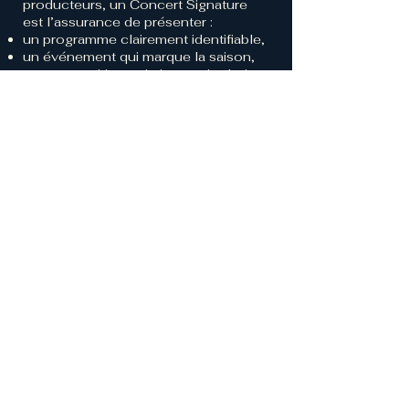
producteurs, un Concert Signature
est l’assurance de présenter :
un programme clairement identifiable,
un événement qui marque la saison,
une proposition artistique qui valorise
les ensembles,
une expérience dont le public se
souvient.
ME CONTACTER
Contact us
Prénom
*
Nom
E‑mail