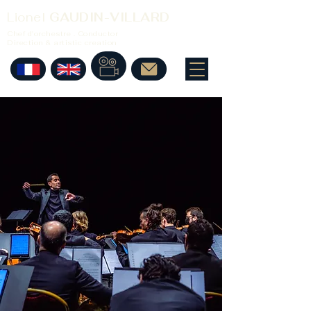
Lionel
GAUDIN-VILLARD
Chef d'orchestre . Conductor
Direction & artistic creation